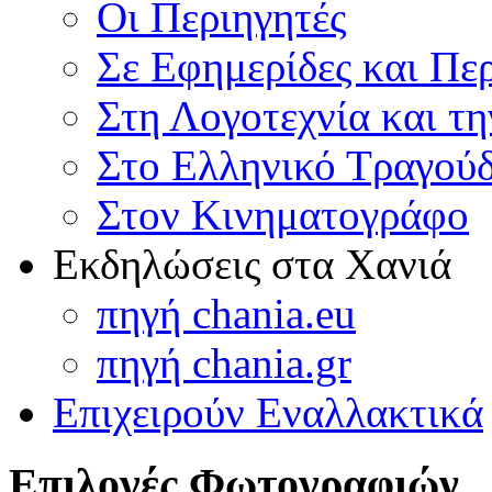
Οι Περιηγητές
Σε Εφημερίδες και Πε
Στη Λογοτεχνία και τ
Στο Ελληνικό Τραγούδ
Στον Κινηματογράφο
Εκδηλώσεις στα Χανιά
πηγή chania.eu
πηγή chania.gr
Επιχειρούν Εναλλακτικά
Επιλογές Φωτογραφιών