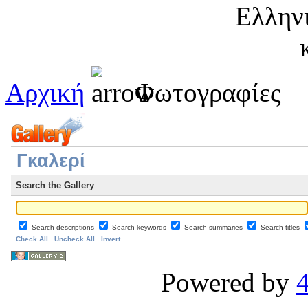
Αρχική
Φωτογραφίες
Γκαλερί
Search the Gallery
Search descriptions
Search keywords
Search summaries
Search titles
Check All
Uncheck All
Invert
Powered by