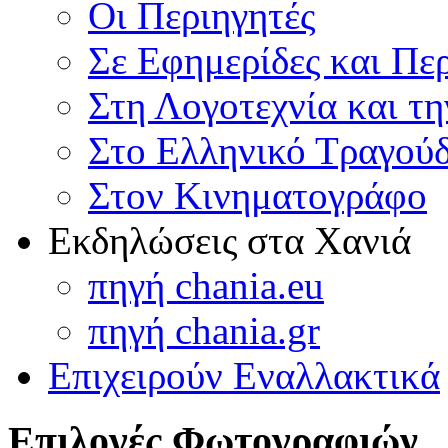
Οι Περιηγητές
Σε Εφημερίδες και Πε
Στη Λογοτεχνία και τ
Στο Ελληνικό Τραγούδ
Στον Κινηματογράφο
Εκδηλώσεις στα Χανιά
πηγή chania.eu
πηγή chania.gr
Επιχειρούν Εναλλακτικά
Επιλογές Φωτογραφιών