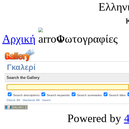
Αρχική
Φωτογραφίες
Γκαλερί
Search the Gallery
Search descriptions
Search keywords
Search summaries
Search titles
Check All
Uncheck All
Invert
Powered by