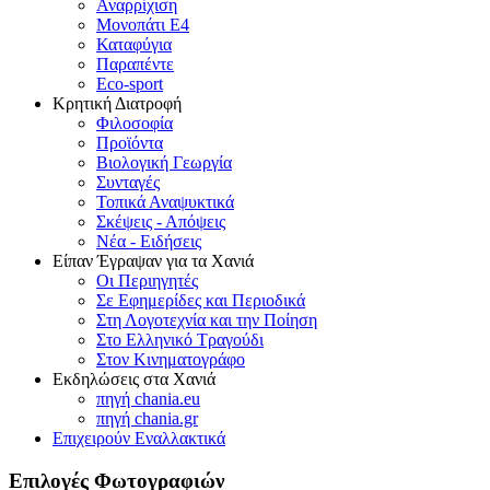
Αναρρίχιση
Μονοπάτι Ε4
Καταφύγια
Παραπέντε
Eco-sport
Κρητική Διατροφή
Φιλοσοφία
Προϊόντα
Βιολογική Γεωργία
Συνταγές
Τοπικά Αναψυκτικά
Σκέψεις - Απόψεις
Νέα - Ειδήσεις
Είπαν Έγραψαν για τα Χανιά
Οι Περιηγητές
Σε Εφημερίδες και Περιοδικά
Στη Λογοτεχνία και την Ποίηση
Στο Ελληνικό Τραγούδι
Στον Κινηματογράφο
Εκδηλώσεις στα Χανιά
πηγή chania.eu
πηγή chania.gr
Επιχειρούν Εναλλακτικά
Επιλογές Φωτογραφιών