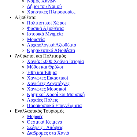
Νομός Χανίων
Δήμοι του Νομού
Χρηστικές Πληροφορίες
Αξιοθέατα
Πολιτιστικοί Χώροι
Φυσικά Αξιοθέατα
Ιστορικά Μνημεία
Μουσεία
Αρχαιολογικά Αξιοθέατα
Θρησκευτικά Αξιοθέατα
Άνθρωποι και Πολιτισμός
Χανιά: 5.000 Χρόνια Ιστορία
Μύθοι και Θρύλοι
Ήθη και Έθιμα
Χανιώτες Εικαστικοί
Χανιώτες Λογοτέχνες
Χανιώτες Μουσικοί
Κρητικοί Χοροί και Μουσική
Αρχαίες Πόλεις
Παραδοσιακά Επαγγέλματα
Εναλλακτικός Τουρισμός
Μορφές
Θεσμικά Κείμενα
Σκέψεις - Απόψεις
Διαδρομές στα Χανιά