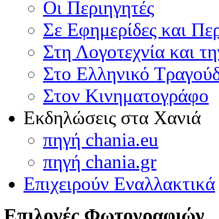
Οι Περιηγητές
Σε Εφημερίδες και Πε
Στη Λογοτεχνία και τ
Στο Ελληνικό Τραγούδ
Στον Κινηματογράφο
Εκδηλώσεις στα Χανιά
πηγή chania.eu
πηγή chania.gr
Επιχειρούν Εναλλακτικά
Επιλογές Φωτογραφιών