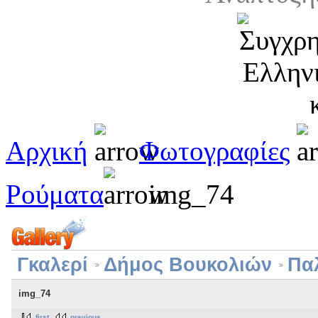
Αρχική
Φωτογραφίες
Ρούματα
img_74
Γκαλερί
Δήμος Βουκολιών
Πα
img_74
first
previous