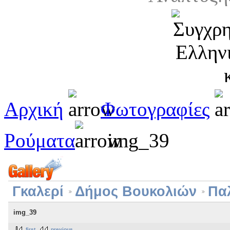
Αρχική
Φωτογραφίες
Ρούματα
img_39
Γκαλερί
Δήμος Βουκολιών
Πα
img_39
first
previous