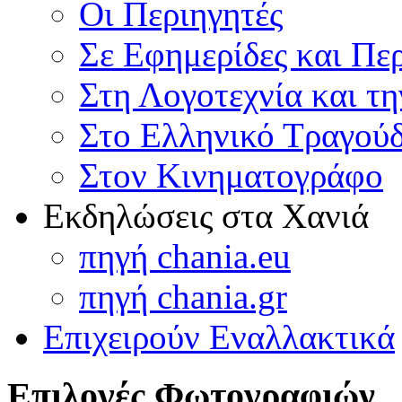
Οι Περιηγητές
Σε Εφημερίδες και Πε
Στη Λογοτεχνία και τ
Στο Ελληνικό Τραγούδ
Στον Κινηματογράφο
Εκδηλώσεις στα Χανιά
πηγή chania.eu
πηγή chania.gr
Επιχειρούν Εναλλακτικά
Επιλογές Φωτογραφιών