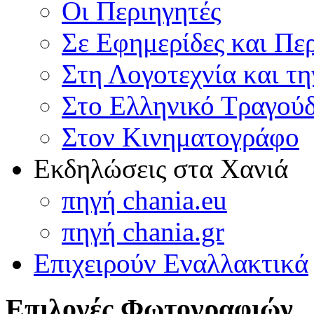
Οι Περιηγητές
Σε Εφημερίδες και Πε
Στη Λογοτεχνία και τ
Στο Ελληνικό Τραγούδ
Στον Κινηματογράφο
Εκδηλώσεις στα Χανιά
πηγή chania.eu
πηγή chania.gr
Επιχειρούν Εναλλακτικά
Επιλογές Φωτογραφιών