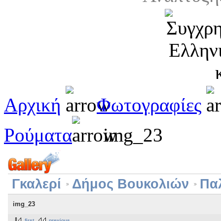
Αρχική
Φωτογραφίες
Ρούματα
img_23
Γκαλερί
Δήμος Βουκολιών
Πα
img_23
first
previous