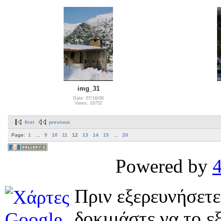
img_31
Date: 07/16/08
Views: 16752
first
previous
Page:
1
...
9
10
11
12
13
14
15
...
20
Powered by
Πριν εξερευνήσετε
δοκιμάστε να το εξ