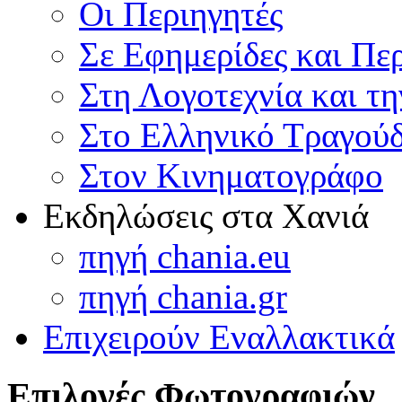
Οι Περιηγητές
Σε Εφημερίδες και Πε
Στη Λογοτεχνία και τ
Στο Ελληνικό Τραγούδ
Στον Κινηματογράφο
Εκδηλώσεις στα Χανιά
πηγή chania.eu
πηγή chania.gr
Επιχειρούν Εναλλακτικά
Επιλογές Φωτογραφιών