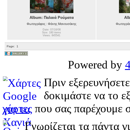
Album: Παλαιά Ρούματα
Al
Φωτογράφος : Φάνης Μανουσάκης
Φωτογράφ
Date: 07/16/08
Size: 180 items
Views: 845541
Page:
1
Powered by
Πριν εξερευνήσετε
δοκιμάστε να το εξ
χάρτες
που σας παρέχουμε σ
Γνωρίζεται τα πάντα γι