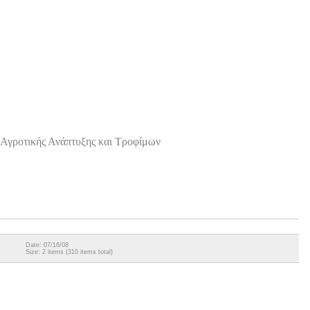
Αγροτικής Ανάπτυξης και Τροφίμων
Date: 07/16/08
Size: 2 items (310 items total)