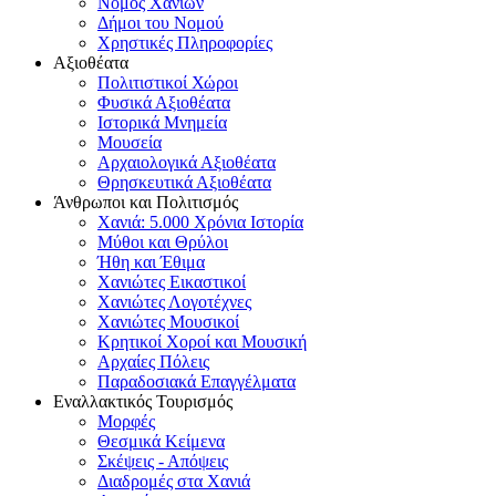
Νομός Χανίων
Δήμοι του Νομού
Χρηστικές Πληροφορίες
Αξιοθέατα
Πολιτιστικοί Χώροι
Φυσικά Αξιοθέατα
Ιστορικά Μνημεία
Μουσεία
Αρχαιολογικά Αξιοθέατα
Θρησκευτικά Αξιοθέατα
Άνθρωποι και Πολιτισμός
Χανιά: 5.000 Χρόνια Ιστορία
Μύθοι και Θρύλοι
Ήθη και Έθιμα
Χανιώτες Εικαστικοί
Χανιώτες Λογοτέχνες
Χανιώτες Μουσικοί
Κρητικοί Χοροί και Μουσική
Αρχαίες Πόλεις
Παραδοσιακά Επαγγέλματα
Εναλλακτικός Τουρισμός
Μορφές
Θεσμικά Κείμενα
Σκέψεις - Απόψεις
Διαδρομές στα Χανιά