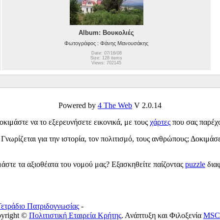
Album: Βουκολιές
Φωτογράφος : Φάνης Μανουσάκης
Date: 07/16/08
Size: 128 items
Views: 702145
Powered by
4 The Web
V 2.0.14
οκιμάστε να το εξερευνήσετε εικονικά, με τους
χάρτες
που σας παρέχο
; Γνωρίζεται για την ιστορία, τον πολιτισμό, τους ανθρώπους; Δοκιμά
άστε τα αξιοθέατα του νομού μας? Εξασκηθείτε παίζοντας
puzzle
διαφ
Τετράδιο Πατριδογνωσίας
-
pyright ©
Πολιτιστική Εταιρεία Κρήτης
. Ανάπτυξη και Φιλοξενία
MSC