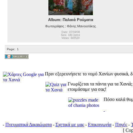
Album: Παλαιά Ρούματα
Φωτογράφος : Φάνης Μανουσάκης
Date: 07/16/08
Size: 180 items
Views: 845520
Page:
1
Πριν εξερευνήσετε το νομό Χανίων φυσικά, δ
Γνωρίζεται τα πάντα για τα Χανιά
ετοιμάσαμε για σας!
Πόσο καλά θυμ
-
Πνευματικά Δικαιώματα
-
Σχετικά με μας
-
Επικοινωνία
-
Πηγές
-
[ Co