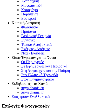
Αναρρίχιση
Μονοπάτι Ε4
Καταφύγια
Παραπέντε
Eco-sport
Κρητική Διατροφή
Φιλοσοφία
Προϊόντα
Βιολογική Γεωργία
Συνταγές
Τοπικά Αναψυκτικά
Σκέψεις - Απόψεις
Νέα - Ειδήσεις
Είπαν Έγραψαν για τα Χανιά
Οι Περιηγητές
Σε Εφημερίδες και Περιοδικά
Στη Λογοτεχνία και την Ποίηση
Στο Ελληνικό Τραγούδι
Στον Κινηματογράφο
Εκδηλώσεις στα Χανιά
πηγή chania.eu
πηγή chania.gr
Επιχειρούν Εναλλακτικά
Επιλογές Φωτογραφιών